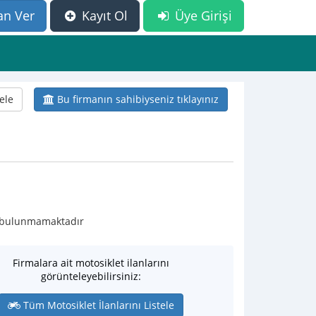
an Ver
Kayıt Ol
Üye Girişi
ele
Bu firmanın sahibiyseniz tıklayınız
nı bulunmamaktadır
Firmalara ait motosiklet ilanlarını
görünteleyebilirsiniz:
Tüm Motosiklet İlanlarını Listele