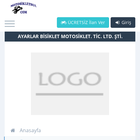
ÜCRETSİZ İlan Ver
Giriş
AYARLAR BİSİKLET MOTOSİKLET. TİC. LTD. ŞTİ.
Anasayfa