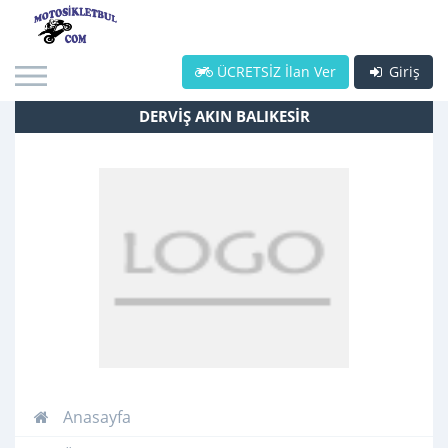
ÜCRETSİZ İlan Ver
Giriş
DERVİŞ AKIN BALIKESİR
Anasayfa