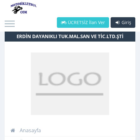
ÜCRETSİZ İlan Ver
Giriş
ERDİN DAYANIKLI TUK.MAL.SAN VE TİC.LTD.ŞTİ
Anasayfa