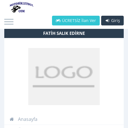
ÜCRETSİZ İlan Ver
Giriş
FATİH SALIK EDİRNE
Anasayfa