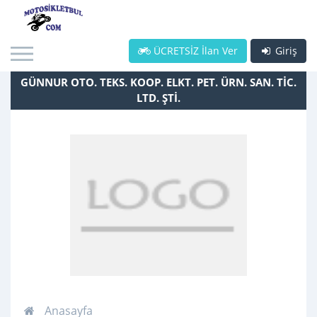
ÜCRETSİZ İlan Ver
Giriş
GÜNNUR OTO. TEKS. KOOP. ELKT. PET. ÜRN. SAN. TİC.
LTD. ŞTİ.
Anasayfa