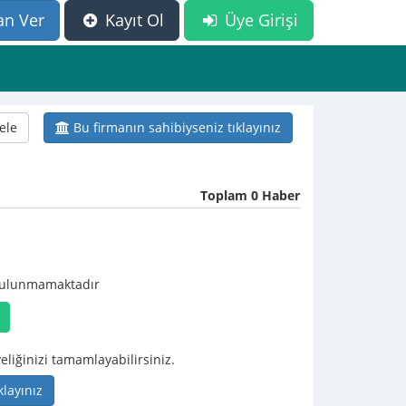
an Ver
Kayıt Ol
Üye Girişi
ele
Bu firmanın sahibiyseniz tıklayınız
Toplam 0 Haber
 bulunmamaktadır
eliğinizi tamamlayabilirsiniz.
klayınız