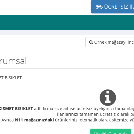
ÜCRETSİZ İl
Örnek mağazayı inc
rumsal
T BISIKLET
KISMET BISIKLET
adlı firma size ait ise ücretsiz üyeliğinizi tamamla
ilanlarınızı tamamen ücretsiz olarak pa
Ayrıca
N11 mağazınızdaki
ürünlerinizi otomatik olarak sitemize yük
Üyeliği Tamamla