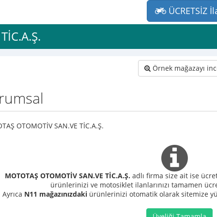
ÜCRETSİZ İl
İC.A.Ş.
Örnek mağazayı inc
rumsal
TAŞ OTOMOTİV SAN.VE TİC.A.Ş.
MOTOTAŞ OTOMOTİV SAN.VE TİC.A.Ş.
adlı firma size ait ise ücr
ürünlerinizi ve motosiklet ilanlarınızı tamamen ücre
Ayrıca
N11 mağazınızdaki
ürünlerinizi otomatik olarak sitemize yük
Üyeliği Tamamla