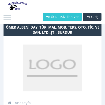
ÜCRETSİZ İlan Ver
Giriş
ÖMER ALBENİ DAY. TÜK. MAL. MOB. TEKS. OTO. TİC. VE
SAN. LTD. ŞTİ. BURDUR
Anasayfa