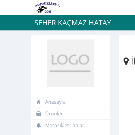
SEHER KAÇMAZ HATAY
İ
Anasayfa
Ürünler
Motosiklet İlanları