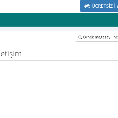
ÜCRETSİZ İl
Örnek mağazayı inc
letişim