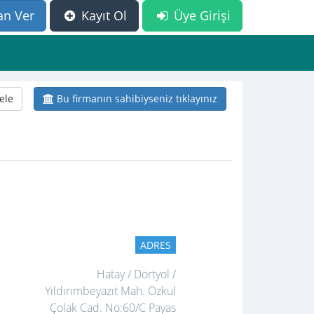
an Ver
Kayıt Ol
Üye Girişi
ele
Bu firmanın sahibiyseniz tıklayınız
ADRES
Hatay / Dörtyol /
Yıldırımbeyazıt Mah. Özkul
Çolak Cad. No:60/C Payas