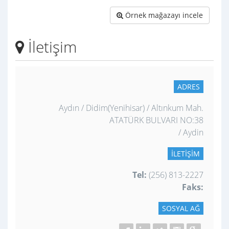
Örnek mağazayı incele
İletişim
ADRES
Aydın / Didim(Yenihisar) / Altınkum Mah.
ATATÜRK BULVARI NO:38
/ Aydin
İLETIŞIM
Tel:
(256) 813-2227
Faks:
SOSYAL AĞ