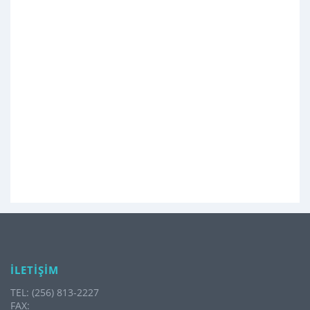
İLETİŞİM
TEL: (256) 813-2227
FAX: