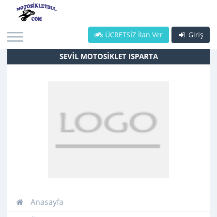
ÜCRETSİZ İlan Ver
Giriş
SEVİL MOTOSİKLET ISPARTA
Anasayfa