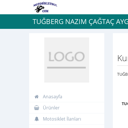
TUĞBERG NAZIM ÇAĞTAÇ AYG
Ku
TUĞB
Anasayfa
TU
Ürünler
Motosiklet İlanları