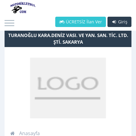
ÜCRETSİZ İlan Ver
Giriş
TURANOĞLU KARA.DENİZ VASI. VE YAN. SAN. TİC. LTD.
ŞTİ. SAKARYA
Anasayfa