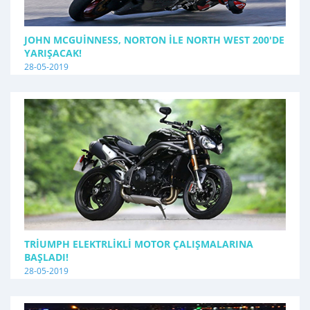
JOHN MCGUINNESS, NORTON İLE NORTH WEST 200'DE
YARIŞACAK!
28-05-2019
TRIUMPH ELEKTRLIKLI MOTOR ÇALIŞMALARINA
BAŞLADI!
28-05-2019