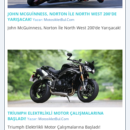
JOHN MCGUINNESS, NORTON İLE NORTH WEST 200'DE
YARIŞACAK!
Yazar:
MotosikletBul.Com
John McGuinness, Norton İle North West 200'de Yarışacak!
TRIUMPH ELEKTRLIKLI MOTOR ÇALIŞMALARINA
BAŞLADI!
Yazar:
MotosikletBul.Com
Triumph Elektrlikli Motor Çalışmalarına Başladı!