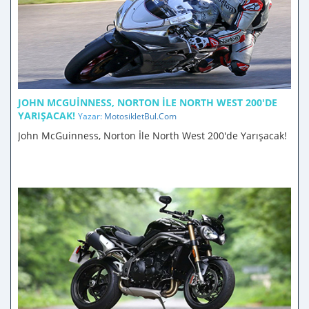
JOHN MCGUINNESS, NORTON İLE NORTH WEST 200'DE
YARIŞACAK!
Yazar:
MotosikletBul.Com
John McGuinness, Norton İle North West 200'de Yarışacak!