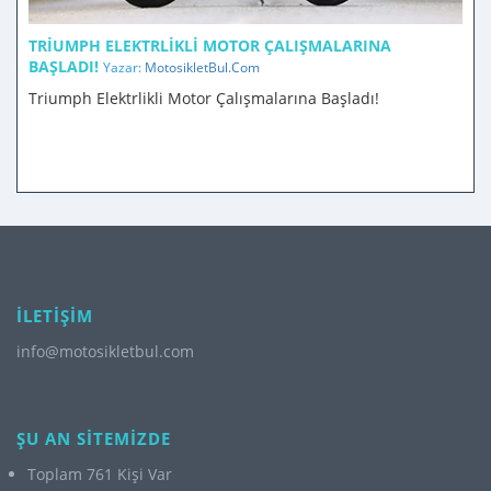
TRIUMPH ELEKTRLIKLI MOTOR ÇALIŞMALARINA
BAŞLADI!
Yazar:
MotosikletBul.Com
Triumph Elektrlikli Motor Çalışmalarına Başladı!
İLETİŞİM
info@motosikletbul.com
ŞU AN SİTEMİZDE
Toplam 761 Kişi Var