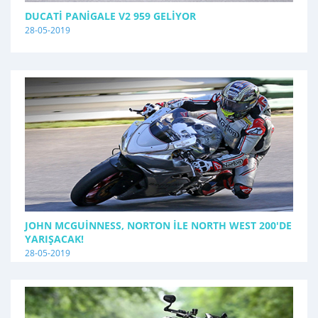
DUCATI PANIGALE V2 959 GELIYOR
28-05-2019
JOHN MCGUINNESS, NORTON İLE NORTH WEST 200'DE
YARIŞACAK!
28-05-2019