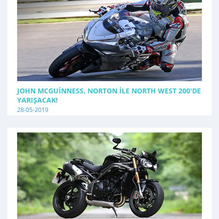
JOHN MCGUINNESS, NORTON İLE NORTH WEST 200'DE
YARIŞACAK!
28-05-2019