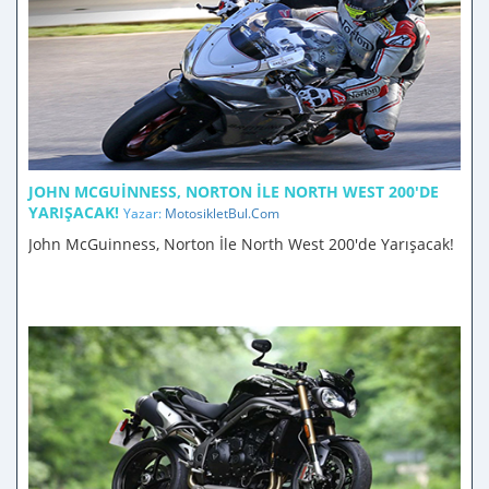
JOHN MCGUINNESS, NORTON İLE NORTH WEST 200'DE
YARIŞACAK!
Yazar:
MotosikletBul.Com
John McGuinness, Norton İle North West 200'de Yarışacak!