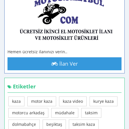
Hemen ücretsiz ilanınızı verin..
İlan Ver
Etiketler
kaza
motor kaza
kaza video
kurye kaza
motorcu arkadaş
müdahale
taksim
dolmabahçe
beşiktaş
taksim kaza