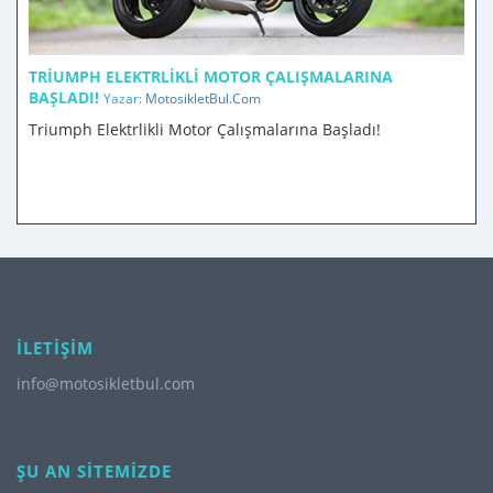
TRIUMPH ELEKTRLIKLI MOTOR ÇALIŞMALARINA
BAŞLADI!
Yazar:
MotosikletBul.Com
Triumph Elektrlikli Motor Çalışmalarına Başladı!
İLETİŞİM
info@motosikletbul.com
ŞU AN SİTEMİZDE