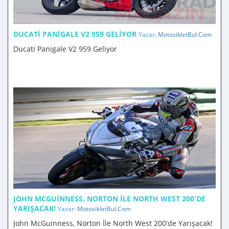
DUCATI PANIGALE V2 959 GELIYOR
Yazar:
MotosikletBul.Com
Ducati Panigale V2 959 Geliyor
JOHN MCGUINNESS, NORTON İLE NORTH WEST 200'DE
YARIŞACAK!
Yazar:
MotosikletBul.Com
John McGuinness, Norton İle North West 200'de Yarışacak!