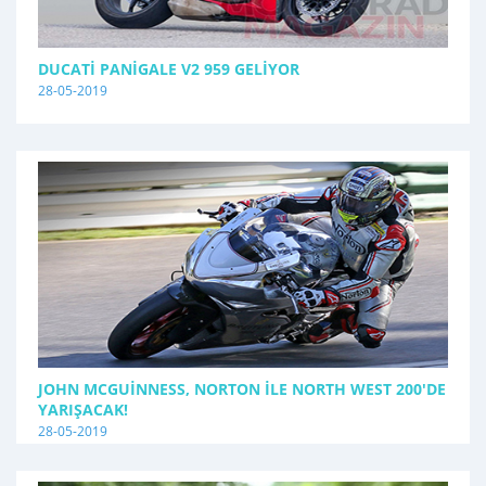
DUCATI PANIGALE V2 959 GELIYOR
28-05-2019
JOHN MCGUINNESS, NORTON İLE NORTH WEST 200'DE
YARIŞACAK!
28-05-2019