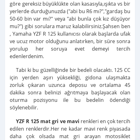
göre gereksiz büyüklükte olan kasasıyla,ışıkta vs bir
yerlerde durduğunuzda ("abi bu R6 mı?","gardaş bu
50-60 bin var mı?" veya "abi bunla çok kız düşüyor
mu?") gibi sorulara maruz kalabilirsiniz.Şahsen ben
, Yamaha YZF R 125 kullanıcısı olarak başlarda ufak
ve ucuz motor olduğunu anlatırken, bir süre sonra
yorulup her soruya evet demeyi tercih
edenlerdenim.
Tabi ki bu güzelliğinde bir bedeli olacaktı. 125 CC
için yerden aşırı yüksekliği, gidona ulaşmakta
zorluk çıkaran uzunca deposu ve ortalama 45
dakika sonra belinizi ağrıtmaya başlayacak olan
oturma pozisyonu ile bu bedelin ödendiği
söylenebilir.
YZF R 125 mat gri ve mavi
renkleri en çok tercih
edilen renklerdir.Her ne kadar mavi renk piyasada
daha çok olsada mat gri arayan motosiklet