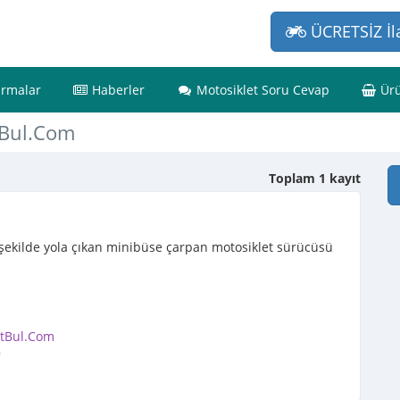
ÜCRETSİZ İl
irmalar
Haberler
Motosiklet Soru Cevap
Ürü
tBul.Com
Toplam 1 kayıt
şekilde yola çıkan minibüse çarpan motosiklet sürücüsü
etBul.Com
9