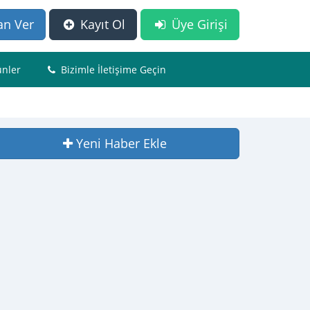
an Ver
Kayıt Ol
Üye Girişi
nler
Bizimle İletişime Geçin
Yeni Haber Ekle