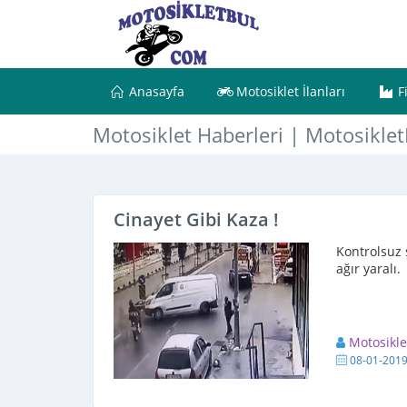
Anasayfa
Motosiklet İlanları
F
Motosiklet Haberleri | Motosikle
Cinayet Gibi Kaza !
Kontrolsuz 
ağır yaralı.
Motosikl
08-01-201