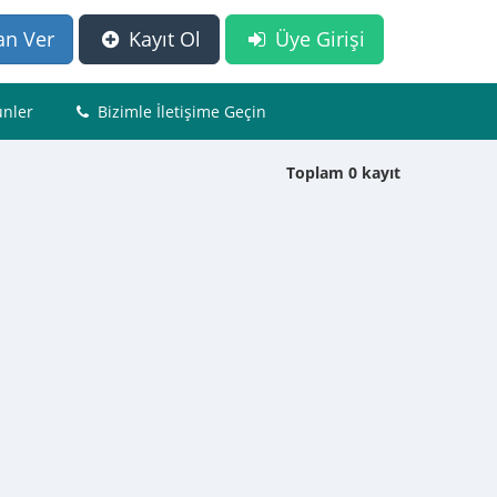
an Ver
Kayıt Ol
Üye Girişi
nler
Bizimle İletişime Geçin
Toplam 0 kayıt