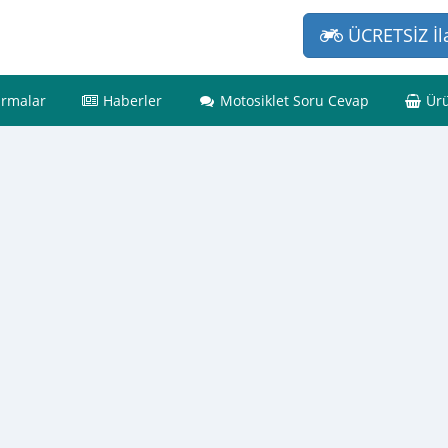
ÜCRETSİZ İl
irmalar
Haberler
Motosiklet Soru Cevap
Ürü