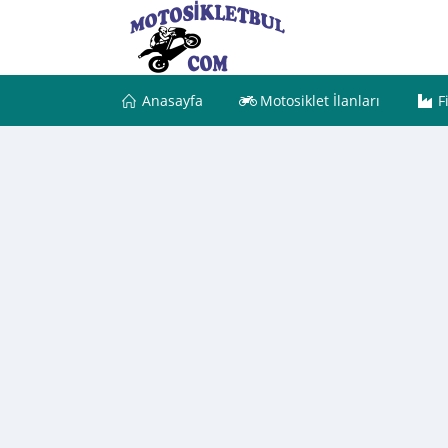
Anasayfa
Motosiklet İlanları
F