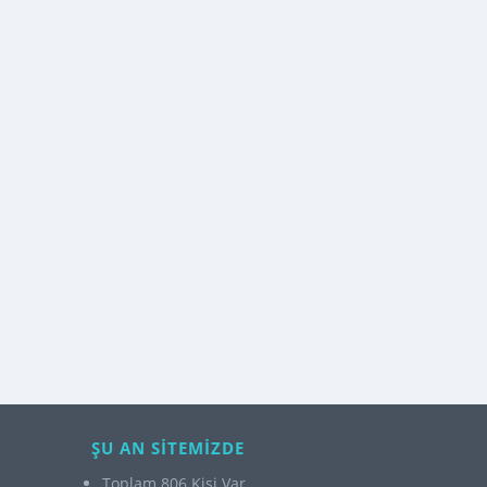
ŞU AN SİTEMİZDE
Toplam 806 Kişi Var